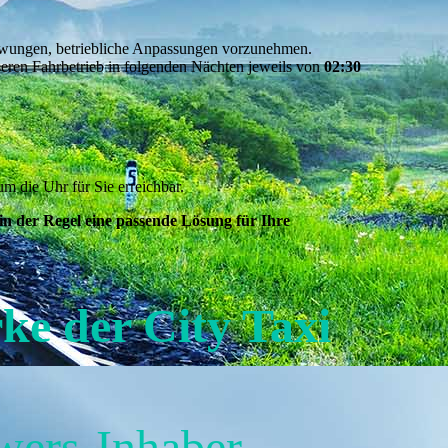
zwungen, betriebliche Anpassungen vorzunehmen.
eren Fahrbetrieb in folgenden Nächten jeweils von
02:30
m die Uhr für Sie erreichbar.
 in der Regel eine passende Lösung für Ihre
ke der City Taxi
wers-Inhaber