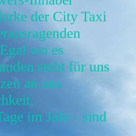
rke der City Taxi
erausragenden
 Egal wo es
unden steht für uns
tzen an uns
hkeit,
Tage im Jahr - sind