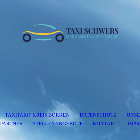
TAXITARIF KREIS BORKEN
DATENSCHUTZ
UNSE
 PARTNER
STELLENANGEBOTE
KONTAKT
IMP