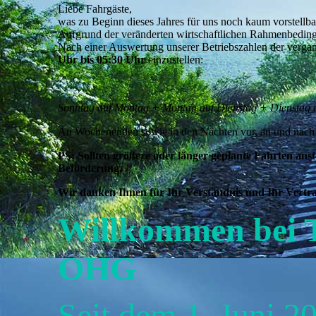
Liebe Fahrgäste,
was zu Beginn dieses Jahres für uns noch kaum vorstellbar
Aufgrund der veränderten wirtschaftlichen Rahmenbedin
Nach einer Auswertung unserer Betriebszahlen der vergan
Uhr bis 05:30 Uhr
einzustellen:
Sonntag auf Montag + Montag auf Dienstag + Dienstag a
An Wochenenden sowie in den Nächten vor, an und nach Fei
PS: Sollten größere oder länger geplante Fahrten anst
Beförderung.
Wir danken Ihnen für Ihr Verständnis und Ihr Vertr
Willkommen bei T
OHG
Seit dem 1. Juni 2