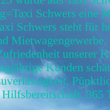
g=Taxi Schwers eine Ma
i Schwers steht für h
und Mietwagengewerbe.
Zufriedenheit unserer K
Langjährige Kunden schä
uverlässigkeit, Pünktlic
Hilfsbereitschaft. 365 