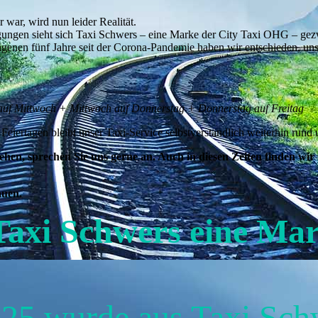
 war, wird nun leider Realität.
gungen sieht sich Taxi Schwers – eine Marke der City Taxi OHG – ge
genen fünf Jahre seit der Corona-Pandemie haben wir entschieden, uns
uf Mittwoch + Mittwoch auf Donnerstag + Donnerstag auf Freitag
ertagen bleibt unser Taxi-Service selbstverständlich weiterhin rund u
ehen, sprechen Sie uns gerne an. Auch in diesen Zeiten finden wir
auen.
axi Schwers eine Mar
025 wurde aus Taxi Sch