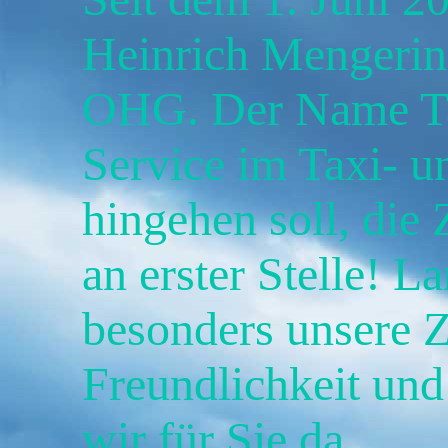
Heinrich Mengerin
OHG. Der Name Tax
Service im Taxi- 
hingehen soll, die 
an erster Stelle! 
besonders unsere Z
Freundlichkeit und 
wir für Sie da.