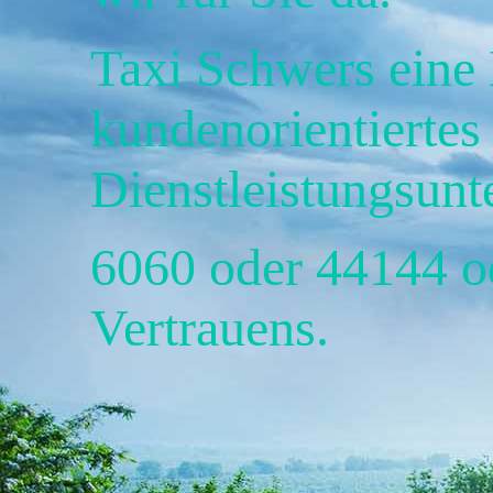
Taxi Schwers eine
kundenorientiertes 
Dienstleistungsun
6060 oder 44144 o
Vertrauens.